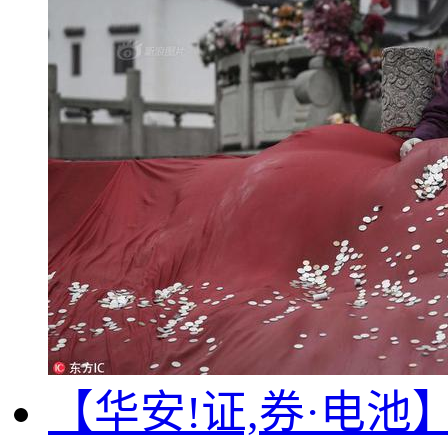
【华安!证,券·电