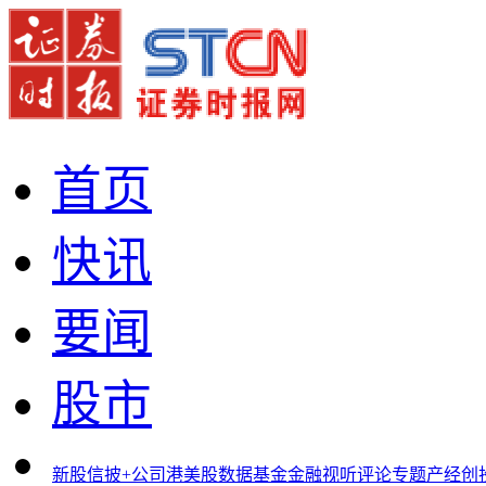
首页
快讯
要闻
股市
新股
信披+
公司
港美股
数据
基金
金融
视听
评论
专题
产经
创