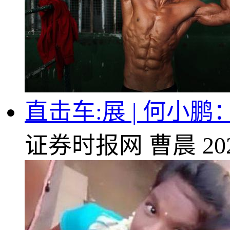
直击车:展 | 何
证券时报网
曹晨
20