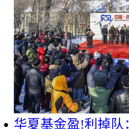
华夏基金盈!利掉队