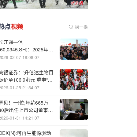
热点
视频
换一换
长江通—信
(60,0345.SH)：2025年三
季报净利润为1663.59万
2026-02-07 18:08:07
元、同比较去年同期下降
66.59%
美银证券：:升信达生物目
标价至106.9港元 重申“买
入”评级
2026-01-25 21:54:07
罕见！一!位;年薪665万
80后出任上市公司董事
长，身家近5亿元！
2026-01-31 14:21:07
OEX{N}:可再生能源驱动