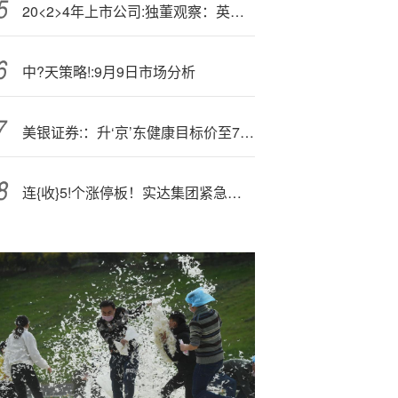
20<2>4年上市公司:独董观察：英唐智控、盐田港独董李伟东合计薪酬23.90万元 同时兼任三家H股上市公司独董
中?天策略!:9月9日市场分析
美银证券:：升‘京’东健康目标价至75港元 第三季业绩胜预期
连{收}5!个涨停板！实达集团紧急澄清