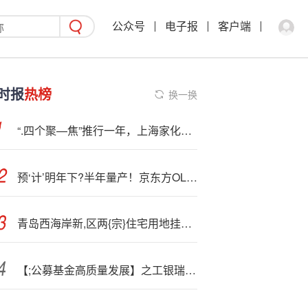
公众号
电子报
客户端
时报
热榜
换一换
“.四个聚—焦”推行一年，上海家化怎么样了？
预‘计’明年下?半年量产！京东方OLED8.6代线提速
青岛西海岸新,区两{宗}住宅用地挂牌出让 起拍价8.43亿元
【;公募基金高质量发展】之工银瑞信：20年，与客户伙伴知心相伴访谈特辑（第二期）