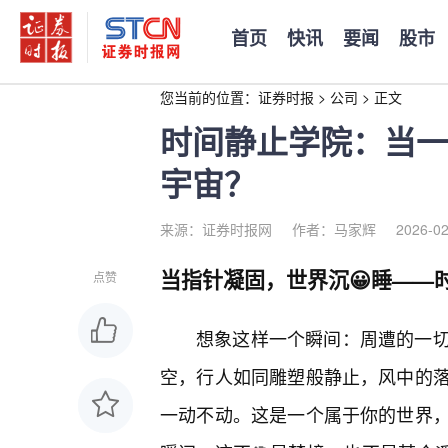
首页
快讯
要闻
股市
您当前的位置：
证券时报
>
公司
>
正文
时间静止学院：当一
宇宙？
来源：证券时报网
作者：马家辉
2026-02
当指针凝固，世界沉😀睡——
点赞
想象这样一个瞬间：周遭的一
空，行人如同雕塑般静止，风中的
一动不动。这是一个属于你的世界